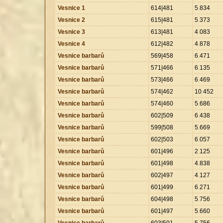
Vesnice 1
614|481
5
.
834
Vesnice 2
615|481
5
.
373
Vesnice 3
613|481
4
.
083
Vesnice 4
612|482
4
.
878
Vesnice barbarů
569|458
6
.
471
Vesnice barbarů
571|466
6
.
135
Vesnice barbarů
573|466
6
.
469
Vesnice barbarů
574|462
10
.
452
Vesnice barbarů
574|460
5
.
686
Vesnice barbarů
602|509
6
.
438
Vesnice barbarů
599|508
5
.
669
Vesnice barbarů
602|503
6
.
057
Vesnice barbarů
601|496
2
.
125
Vesnice barbarů
601|498
4
.
838
Vesnice barbarů
602|497
4
.
127
Vesnice barbarů
601|499
6
.
271
Vesnice barbarů
604|498
5
.
756
Vesnice barbarů
601|497
5
.
660
Vesnice barbarů
603|501
5
.
756