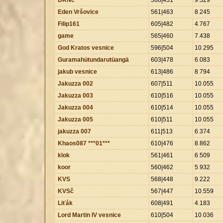
Eden Vršovice
561|463
8
.
245
Filip161
605|482
4
.
767
game
565|460
7
.
438
God Kratos vesnice
596|504
10
.
295
Guramahütundarutüangä
603|478
6
.
083
jakub vesnice
613|486
8
.
794
Jakuzza 002
607|511
10
.
055
Jakuzza 003
610|516
10
.
055
Jakuzza 004
610|514
10
.
055
Jakuzza 005
610|511
10
.
055
jakuzza 007
611|513
6
.
374
Khaos087 ***01***
610|476
8
.
862
klok
561|461
6
.
509
koor
560|462
5
.
932
KVS
568|448
9
.
222
KVSč
567|447
10
.
559
Liťák
608|491
4
.
183
Lord Martin IV vesnice
610|504
10
.
036