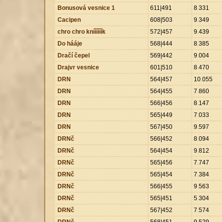
Bonusová vesnice 1
611|491
8
.
331
Cacipen
608|503
9
.
349
chro chro kníííííík
572|457
9
.
439
Do hááje
568|444
8
.
385
Dračí čepel
569|442
9
.
004
Drajvr vesnice
601|510
8
.
470
DRN
564|457
10
.
055
DRN
564|455
7
.
860
DRN
566|456
8
.
147
DRN
565|449
7
.
033
DRN
567|450
9
.
597
DRNč
566|452
8
.
094
DRNč
564|454
9
.
812
DRNč
565|456
7
.
747
DRNč
565|454
7
.
384
DRNč
566|455
9
.
563
DRNč
565|451
5
.
304
DRNč
567|452
7
.
574
DRNč
568|451
9
.
529