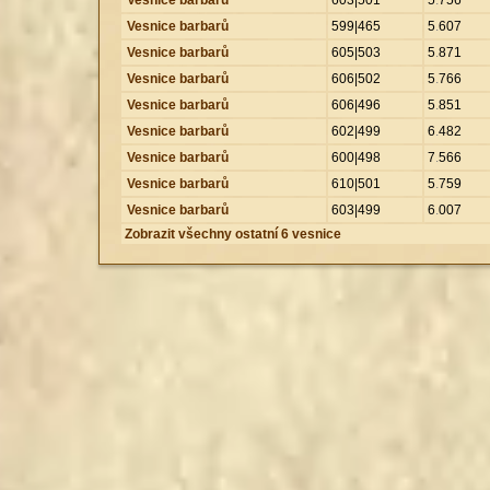
Vesnice barbarů
599|465
5
.
607
Vesnice barbarů
605|503
5
.
871
Vesnice barbarů
606|502
5
.
766
Vesnice barbarů
606|496
5
.
851
Vesnice barbarů
602|499
6
.
482
Vesnice barbarů
600|498
7
.
566
Vesnice barbarů
610|501
5
.
759
Vesnice barbarů
603|499
6
.
007
Zobrazit všechny ostatní 6 vesnice