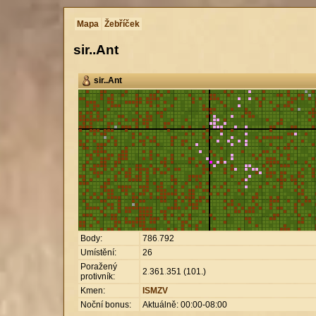
Mapa
Žebříček
sir..Ant
sir..Ant
Body:
786
.
792
Umístění:
26
Poražený
2
.
361
.
351 (101.)
protivník:
Kmen:
ISMZV
Noční bonus:
Aktuálně: 00:00-08:00