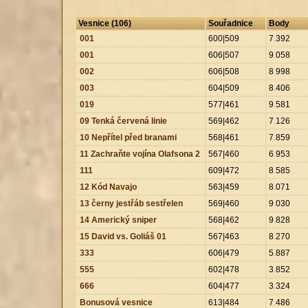
Vesnice (106)
Souřadnice
Body
001
600|509
7
.
392
001
606|507
9
.
058
002
606|508
8
.
998
003
604|509
8
.
406
019
577|461
9
.
581
09 Tenká červená linie
569|462
7
.
126
10 Nepřítel před branami
568|461
7
.
859
11 Zachraňte vojína Olafsona 2
567|460
6
.
953
111
609|472
8
.
585
12 Kód Navajo
563|459
8
.
071
13 černy jestřáb sestřelen
569|460
9
.
030
14 Americký sniper
568|462
9
.
828
15 David vs. Goliáš 01
567|463
8
.
270
333
606|479
5
.
887
555
602|478
3
.
852
666
604|477
3
.
324
Bonusová vesnice
613|484
7
.
486