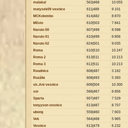
malakal
563|468
10
.
055
matysek09 vesnice
611|489
9
.
101
MCKolombo
614|482
8
.
870
Město
610|503
7
.
841
Naruto 00
607|499
8
.
598
Naruto 01
610|499
6
.
856
Naruto 02
624|501
9
.
035
Roma
610|510
10
.
247
Roma 2
613|511
10
.
213
Roma 3
612|511
10
.
213
Roudnice
608|487
3
.
162
Rozálie
608|493
5
.
393
sir..Ant vesnice
606|504
10
.
300
sor
566|467
6
.
856
Sparta
607|487
7
.
529
tonyyson vesnice
613|487
8
.
707
ubong
559|460
7
.
603
Vek
564|468
5
.
965
Vesnice
613|479
6
.
232