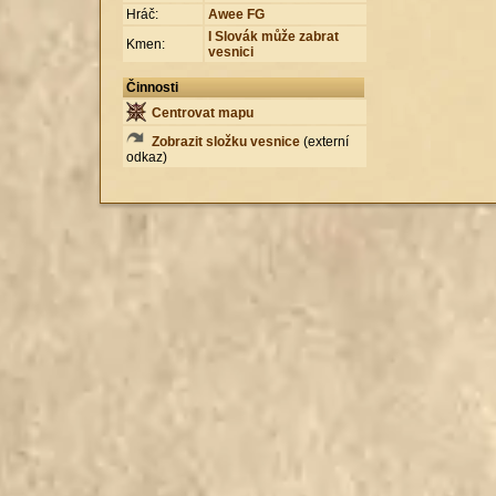
Hráč:
Awee FG
I Slovák může zabrat
Kmen:
vesnici
Činnosti
Centrovat mapu
Zobrazit složku vesnice
(externí
odkaz)