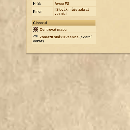
Hráč:
Awee FG
I Slovák může zabrat
Kmen:
vesnici
Činnosti
Centrovat mapu
Zobrazit složku vesnice
(externí
odkaz)