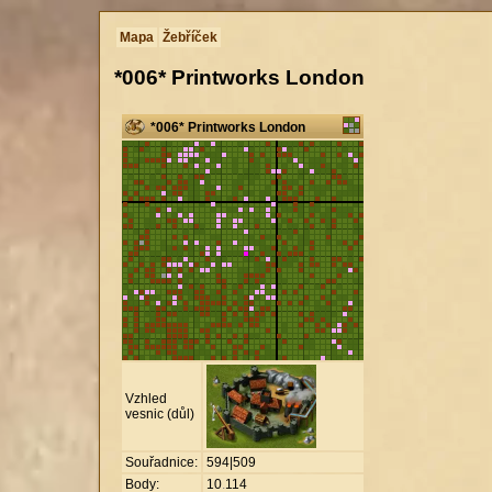
Mapa
Žebříček
*006* Printworks London
*006* Printworks London
Vzhled
vesnic (důl)
Souřadnice:
594|509
Body:
10
.
114