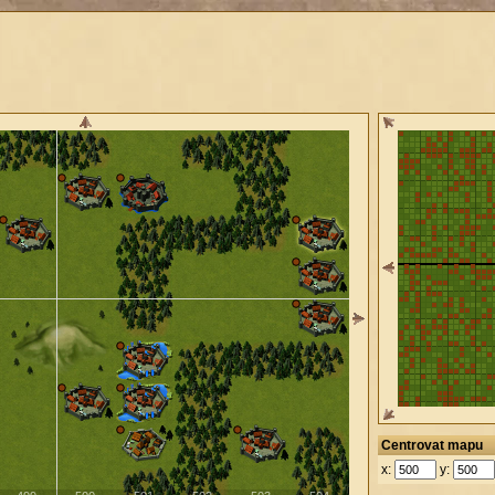
Centrovat mapu
x:
y: