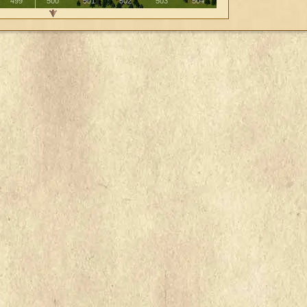
499
500
501
502
503
504
505
506
5