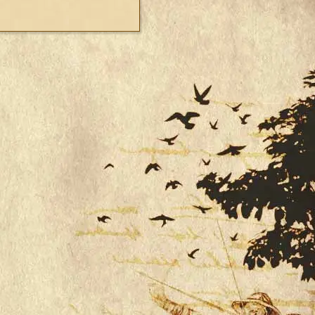
07
508
509
510
511
512
513
514
515