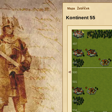
493
Mapa
Žebříček
494
Kontinent
55
495
496
497
498
499
500
501
502
503
504